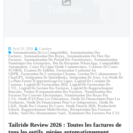
Avril 10, 2026
Courtney
Automatisation De La Comptabilité
Automatisation Des
Factures
Automatisation Des Reçus
Automatisation Du Flux Des
Factures
Automatisation Du Portail Des Fournisseurs
Automatisation
Numérique Des Entreprises
Bot De Réception WhatsApp
Comptabilité
Automatisée
Cours En Ligne Outils Commerciaux
Créateur De Cours
SCORM
Examen De Tailride
Facturation Conforme Au
GDPR
Facturation De L'extension Chrome
Gestion De L'abonnement À
ChatGPT
Intégration De QuickBooks
Intégration De Xero
Les Outils De
La Plate-Forme D'apprentissage En Ligne
Logiciel De Création De
Contenu
Logiciel De Facturation 2026
Logiciel De Facturation De
L'UE
Logiciel De Gestion Des Factures
Logiciel De Rapprochement
Bancaire
Notion D'automatisation Des Factures
Numérisation Des
Factures Par Courrier Électronique
Numérisation Des Reçus Par
L'IA
Outils D'IA Pour Les Éducateurs
Outils De Financement Pour Les
Freelances
Outils De Financement Pour Les Solopreneurs
Outils De
L&D
Outils Du Créateur De Cours
Outils Fintech 2026
Productivité
Edtech
Rapprochement Multi-Devises
Récupération Des Factures
Adobe
Suivi Des Abonnements SaaS
Traitement Des Factures Par L'IA
Tailride Review 2026 : Toutes les factures de
tous les outils, gérées automatiquement